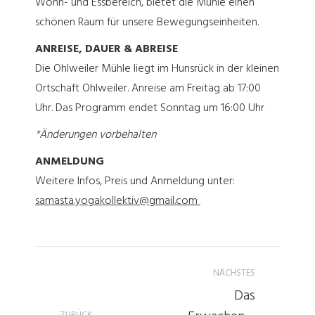
Wohn- und Essbereich, bietet die Mühle einen
schönen Raum für unsere Bewegungseinheiten.
ANREISE, DAUER & ABREISE
Die Ohlweiler Mühle liegt im Hunsrück in der kleinen
Ortschaft Ohlweiler. Anreise am Freitag ab 17:00
Uhr. Das Programm endet Sonntag um 16:00 Uhr
*Änderungen vorbehalten
ANMELDUNG
Weitere Infos, Preis und Anmeldung unter:
samasta.yogakollektiv@gmail.com
Kommentarnavigation
NÄCHSTES
Das